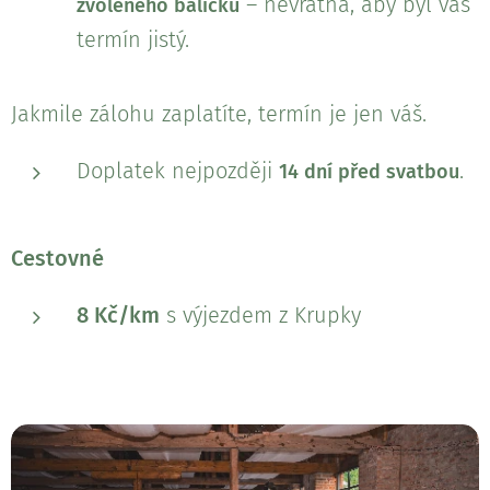
– nevratná, aby byl váš
zvoleného balíčku
termín jistý.
Jakmile zálohu zaplatíte, termín je jen váš.
Doplatek nejpozději
.
14 dní před svatbou
Cestovné
8 Kč/km
s výjezdem z Krupky