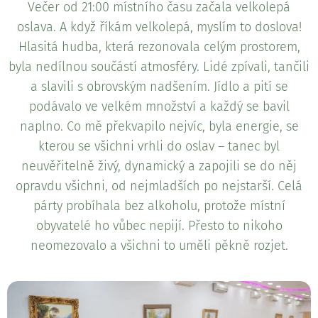
Večer od 21:00 místního času začala velkolepá
oslava. A když říkám velkolepá, myslím to doslova!
Hlasitá hudba, která rezonovala celým prostorem,
byla nedílnou součástí atmosféry. Lidé zpívali, tančili
a slavili s obrovským nadšením. Jídlo a pití se
podávalo ve velkém množství a každý se bavil
naplno. Co mě překvapilo nejvíc, byla energie, se
kterou se všichni vrhli do oslav – tanec byl
neuvěřitelně živý, dynamický a zapojili se do něj
opravdu všichni, od nejmladších po nejstarší. Celá
párty probíhala bez alkoholu, protože místní
obyvatelé ho vůbec nepijí. Přesto to nikoho
neomezovalo a všichni to uměli pěkně rozjet.